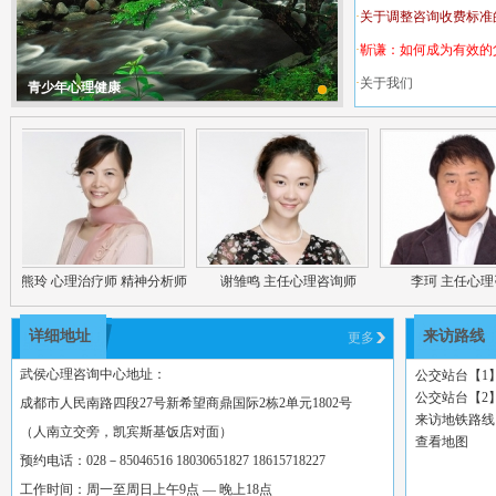
·
关于调整咨询收费标准
·
靳谦：如何成为有效的
·
关于我们
青少年心理健康
·
六一节钜献，顶级亲子
熊玲 心理治疗师 精神分析师
谢雏鸣 主任心理咨询师
李珂 主任心理咨
详细地址
来访路线
更多
武侯心理咨询中心地址：
公交站台【1】 
公交站台【2】
成都市人民南路四段27号新希望商鼎国际2栋2单元1802号
来访地铁路线
（人南立交旁，凯宾斯基饭店对面）
查看地图
预约电话：028－85046516 18030651827 18615718227
工作时间：周一至周日上午9点 — 晚上18点