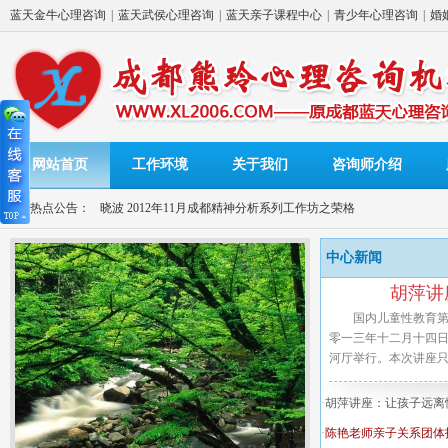
蓝天金牛心理咨询
|
蓝天武侯心理咨询
|
蓝天亲子课程中心
|
青少年心理咨询
|
婚
网站首页
工作环境
关于我们
咨询师介绍
导小组招募
热点公告：
苏晓波 2012年11月成都精神分析系列工作坊之荣格
型督导小组招募
苏晓波 2012年11月成都精神分析系列工作坊之荣格
中心新闻
精神分析系列工作坊之荣格
胡萍讲
国内儿童性教育第
招募
苏晓波 2012年11月成都精神分析系列工作坊之荣格
零一三年十二月十四
河厅举行。本次讲座只
12年11月成都精神分析系列工作坊之荣格
组招募
苏晓波 2012年11月成都精神分析系列工作坊之荣格
·
胡萍讲座：让孩子远离性
·
陈艳老师亲子关系团体