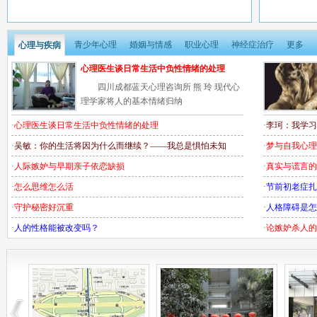
青少年心理
婚姻与情感
职业心理
神经症治疗
更多
心理与疾病
心理医生谈日常生活中负性情绪的处理
四川成都蓝天心理咨询所 熊 玲 现代心
理学家将人的基本情绪归纳
·
心理医生谈日常生活中负性情绪的处理
·
李珂：我学习
·
吴敏：你的生活将因为什么而继续？——我总是惧怕未知
·
梦与自我心理
·
人际嫉妒与早期亲子依恋缺损
·
真实与谎言的
·
怎么思维怎么活
·
节前初老症扎
·
守护秘密好沉重
·
人格障碍是怎
·
人的性格能被改变吗？
·
论嫉妒杀人的
·
感悟四季与心理障碍